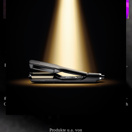
Unsere Leistungen für Sie:
Ob für jung oder alt, modern oder klassisch,
für jeden Tag oder den ganz besonderen Anlass –
typgerecht und nach Ihren Wünschen
bieten wir Ihnen neben den
üblichen
Friseurdienstleistungen, sowie einer fachkundigen
Beratung und Haardiagnose, trendige Haarschnitte, Locken, Farbe,
Haarverlängerung oder Haarverdichtung,
Hochsteckfrisuren,
Hochzeitsservice, Nagelmodellage, Professionelles Make-up und
vieles mehr.
Unser
Team
tut alles dafür, damit Sie zufrieden aus dem Salon
gehen. Sie werden das Glücksgefühl eines neuen Looks verspüren.
Ob nun nur frisch geschnitten, gefärbt oder gestylt.
Lassen Sie sich
von uns überraschen.
Produkte u.a. von